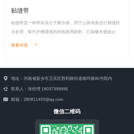
贴缝带
贴缝带是一种带状高分子聚合物，用于公路表面进行裂缝防
水处理，取代开槽灌缝的特殊路用材料，它能够有效阻止雨
联系我们
水对路面已有裂缝的的侵入渗透，加固路面并阻缓裂缝的进
查看详情
一步扩大。该产品使用时裂缝不需要进行开槽、清缝处理，
只需要将裂缝及其两侧按超出预定宽度3—Gem进行清扫，
清理完成后，将该产品揭去隔离膜后直接粘贴在裂缝处。防
裂贴作为一种新的公路材料得到广大客户的青睐，抗裂贴施
地址：河南省新乡市卫滨区胜利路街道南环路85号院内
工方便，价格合理。作为抗裂贴的生产厂家为保证质量特意
联系人：张经理 18037399995
去检测部门监测，请大家放心选购。防裂贴全称叫做经编复
邮箱：280811493@qq.com
合增强防裂贴，别称叫做抗裂贴，是一种用于沥青路面建设
微信二维码
和改造中防止反射裂缝、水破坏及增强路面承载能力的新型
复合土工材料。防裂贴抗折性能强、拉伸强度高、永久防
腐。