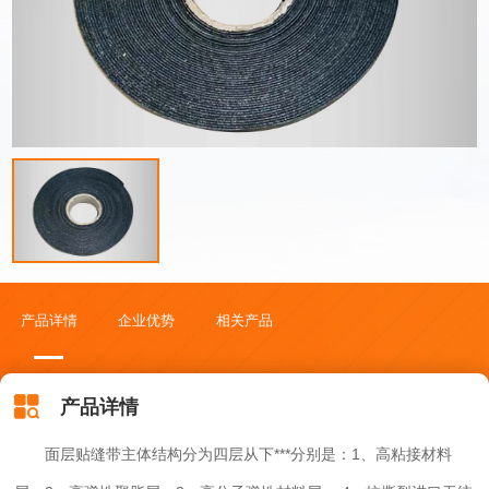
关于我们
人员也不用**培训。无材料浪费。材料无须加热，现用现贴，缝有多
长就贴多长。 无设备投资。施工过程中不需要任何设备。施工速度
快。施工工艺简单，施工安全。
产品详情
企业优势
相关产品
产品详情
面层贴缝带主体结构分为四层从下***分别是：1、高粘接材料