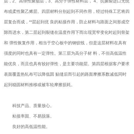
层，2、高弹性聚脂层，3、高分子弹性材料层， 4、抗撕裂进口无统
布或柔性聚乙烯层。四层材料分别起到不同作用，经过特殊工艺将四
层复合而成，**层起到优 良的粘接作用，防止材料与路面之间形成空
隙而进水，第二层起到裂缝在温度作用下而出现宽窄变化时起到骨架
和 弹性恢复作用，相当于空心板中的钢铰线，但是这层材料在具有
强度的同时也具有一定弹性。第三层为高分子材 料，不但高低温性
能优良，而且也具有较好弹性，是主要功能层。第四层根据客户要求
表面覆盖热轧布可以降低因 贴缝后而引起的路面摩擦系数减低同时
起到稳固材料推移或被车轮摩擦损耗。
科技产品、质量放心。
新闻资讯
粘接率固、不易脱落。
良好的高低温性能。