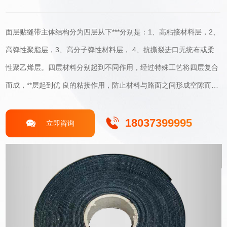
面层贴缝带主体结构分为四层从下***分别是：1、高粘接材料层，2、
高弹性聚脂层，3、高分子弹性材料层， 4、抗撕裂进口无统布或柔
性聚乙烯层。四层材料分别起到不同作用，经过特殊工艺将四层复合
而成，**层起到优 良的粘接作用，防止材料与路面之间形成空隙而进
水，第二层起到裂缝在温度作用下而出现宽窄变化时起到骨架和 弹性
恢复作用，相当于空心板中的钢铰线，但是这层材料在具有强度的同
18037399995
立即咨询
时也具有一定弹性。第三层为高分子材 料，不但高低温性能优良，而
且也具有较好弹性，是主要功能层。第四层根据客户要求表面覆盖热
轧布可以降低因 贴缝后而引起的路面摩擦系数减低同时起到稳固材料
推移或被车轮摩擦损耗。科技产品、质量放心。粘接率固、不易脱
落。良好的高低温性能。***特色的”自愈”功能。耐久性优良。能有效
对放射性裂缝及分又裂缝进行处理。施工方便。无须任何设备，施工