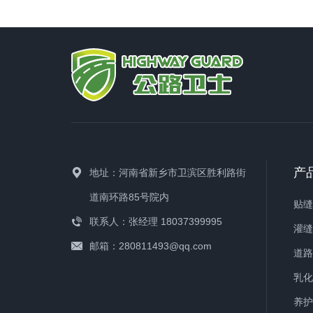
产
地址：河南省新乡市卫滨区胜利路街
道南环路85号院内
贴
联系人：张经理 18037399995
灌
邮箱：280811493@qq.com
道
乳
养