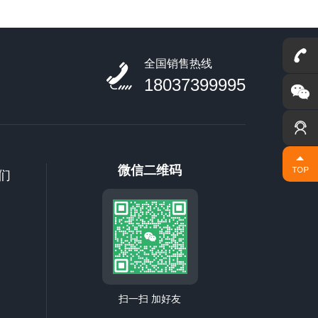
联系我们
操作，
及疑问
意见和
全国销售热线
备运输
18037399995
1.2.
油渍、
关连接
2.2检
微信二维码
们
查汽油
接是否
查汽油
缺少，
扫一扫 加好友