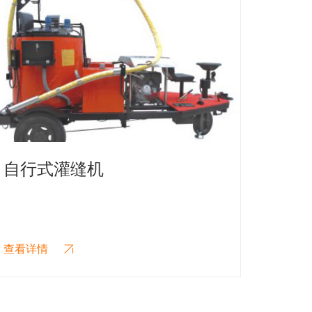
车载式灌缝机
公路
公路卫
上，根
的一款
查看详情
查看详
更好的
道路灌
本手册