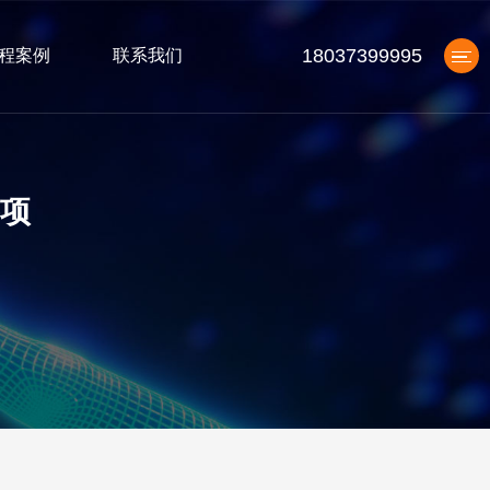
18037399995
程案例
联系我们
产品中心
项