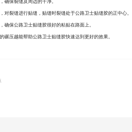
清扫，确保裂缝及周边的干净。
膜，对裂缝进行贴缝，贴缝时裂缝处于公路卫士贴缝胶的正中
踩实，确保公路卫士贴缝胶很好的粘贴在路面上。
辆的碾压越能帮助公路卫士贴缝胶快速达到更好的效果。
点