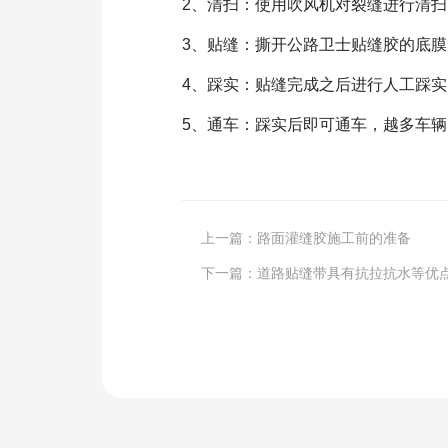
2、清扫：使用吹风机对裂缝进行
3、贴缝：撕开公路卫士贴缝胶的底
4、踩实：贴缝完成之后进行人工
5、通车：踩实后即可通车，越多车
上一篇：
路面灌缝胶施工前的准备
下一篇：
道路贴缝带具有抗拉抗水等优