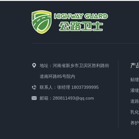
产
地址：河南省新乡市卫滨区胜利路街
道南环路85号院内
贴
联系人：张经理 18037399995
灌
邮箱：280811493@qq.com
道
乳
养